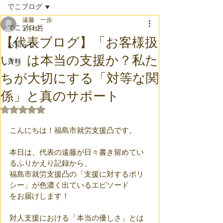
でこブログ
遠藤 一歩
でこブログ
3月13日
【代表ブログ】「お客様扱
お知らせ
い」は本当の支援か？私た
資料
ちが大切にする「対等な関
係」と真のサポート
5つ星のうちNaNと評価されています。
こんにちは！福島市就労支援凸です。
本日は、代表の遠藤が日々書き留めてい
るふりかえり記録から、
福島市就労支援凸の「支援に対するポリ
シー」が色濃く出ているエピソード
をお届けします！
対人支援における「本当の優しさ」とは