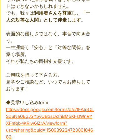
トはできないかもしれません。
でも、我々は
利用者さんを尊重し、「一
人の対等な人間」として伴走します
。
表面的な優しさではなく、本音で向き合
う。
一生涯続く「安心」と「対等な関係」を
築く場所。
それが私たちの目指す支援です。
ご興味を持って下さる方、
見学やご相談など、いつでもお待ちして
おります！
◆見学申し込みform
https://docs.google.com/forms/d/e/1FAIpQL
SduNa0EgJSY5yUBosUcfnBMoKFsfWnRY
XFnfqlx4KRIw6lZrA/viewform?
usp=sharing&ouid=1150939224723061846
82