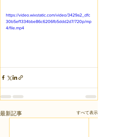
https://video.wixstatic.com/video/3429a2_dfc
30b5ef1334bbe86c6206fb5ddd2d7/720p/mp
4/file.mp4
すべて表示
最新記事