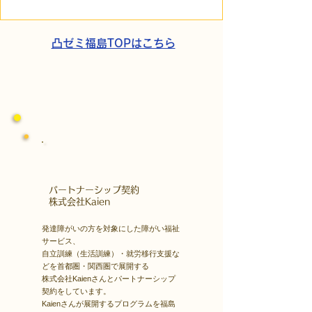
走。ASDの方の意思決定
短時間雇用」が
と支援者の葛藤
家族の希望と社
歩
凸ゼミ福島TOPはこちら
​パートナーシップ契約
​株式会社Kaien
発達障がいの方を対象にした障がい福祉
サービス、
自立訓練（生活訓練）・就労移行支援な
どを首都圏・関西圏で展開する
株式会社Kaienさんとパートナーシップ
契約をしています。
Kaienさんが展開するプログラムを福島