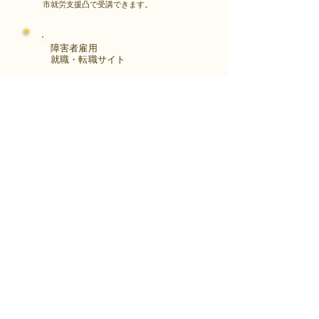
市就労支援凸で受講できます。
障害者雇用
​就職・転職サイト
株式会社Kaienさんが展開する独自の求
人サイト
Minor leagueを利用し、応募もできま
す。
障がい特性への配慮を得ながら、あなた
の強みや専門性を活かせる仕事を見つけ
る求人サイトです。
はじめははこちら
アクセス