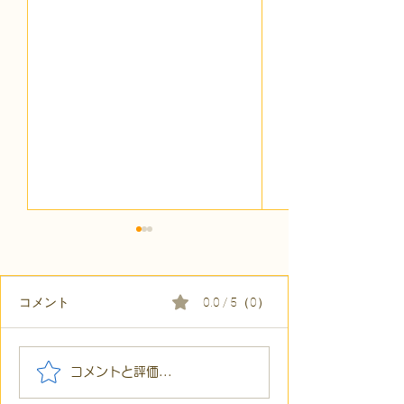
コメント
0.0 / 5（0）
【代表ブログ】「目の前
【代表ブログ】
コメントと評価...
の小石」と自立への伴
貼られた新聞記