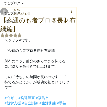
でこブログ
h-abico
でこブログ
2025年2月19日
【今週のも者プロ＠長財布
お知らせ
続編】
資料
5つ星のうちNaNと評価されています。
スタッフAです。 
『今週のも者プロ＠長財布続編』 
財布のエッジ部分のざらつきを抑える 
コバ塗り＋色付きで仕上げます。 
この「待ち」の時間が長いのです！ 「
待てるかどうか」が成功の基というわけ
です 
#凸ゼミ
#発達障害
#福島市
#就労支援
#自立訓練
#生活訓練
#手芸