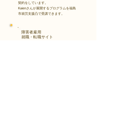
契約をしています。
Kaienさんが展開するプログラムを福島
市就労支援凸で受講できます。
障害者雇用
​就職・転職サイト
株式会社Kaienさんが展開する独自の求
人サイト
Minor leagueを利用し、応募もできま
す。
障がい特性への配慮を得ながら、あなた
の強みや専門性を活かせる仕事を見つけ
る求人サイトです。
はじめははこちら