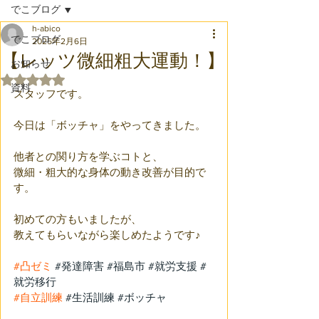
でこブログ
h-abico
でこブログ
2025年2月6日
【レッツ微細粗大運動！】
お知らせ
5つ星のうちNaNと評価されています。
資料
スタッフです。
今日は「ボッチャ」をやってきました。
他者との関り方を学ぶコトと、
微細・粗大的な身体の動き改善が目的で
す。
初めての方もいましたが、
教えてもらいながら楽しめたようです♪
#凸ゼミ
#発達障害
#福島市
#就労支援
#
就労移行
#自立訓練
#生活訓練
#ボッチャ