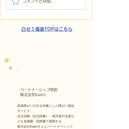
【代表ブログ】「目の前
【代表ブログ】
コメントと評価...
の小石」と自立への伴
貼られた新聞記
走。ASDの方の意思決定
短時間雇用」が
と支援者の葛藤
家族の希望と社
歩
凸ゼミ福島TOPはこちら
​パートナーシップ契約
​株式会社Kaien
発達障がいの方を対象にした障がい福祉
サービス、
自立訓練（生活訓練）・就労移行支援な
どを首都圏・関西圏で展開する
株式会社Kaienさんとパートナーシップ