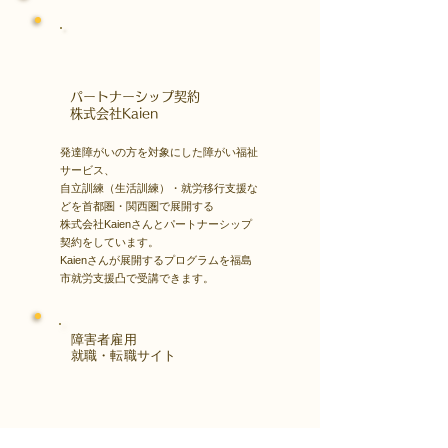
​パートナーシップ契約
​株式会社Kaien
発達障がいの方を対象にした障がい福祉
サービス、
自立訓練（生活訓練）・就労移行支援な
どを首都圏・関西圏で展開する
株式会社Kaienさんとパートナーシップ
契約をしています。
Kaienさんが展開するプログラムを福島
市就労支援凸で受講できます。
障害者雇用
​就職・転職サイト
株式会社Kaienさんが展開する独自の求