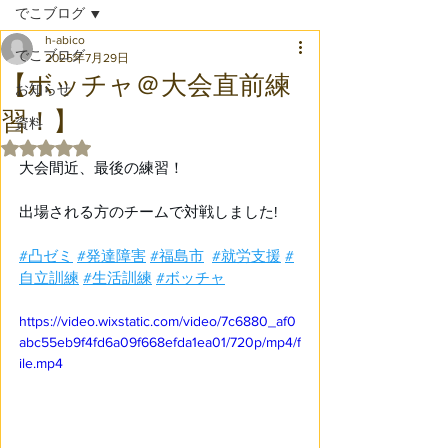
でこブログ
h-abico
でこブログ
2025年7月29日
【ボッチャ＠大会直前練
お知らせ
習！】
資料
5つ星のうちNaNと評価されています。
大会間近、最後の練習！ 
出場される方のチームで対戦しました! 
#凸ゼミ
#発達障害
#福島市
#就労支援
#
自立訓練
#生活訓練
#ボッチャ
https://video.wixstatic.com/video/7c6880_af0
abc55eb9f4fd6a09f668efda1ea01/720p/mp4/f
ile.mp4