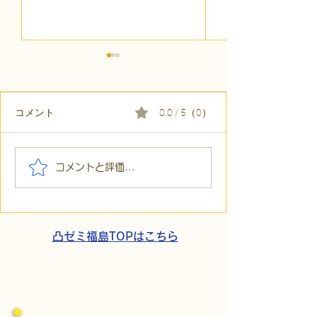
コメント
0.0 / 5（0）
【代表ブログ】「目の前
【代表ブログ】
コメントと評価...
の小石」と自立への伴
貼られた新聞記
走。ASDの方の意思決定
短時間雇用」が
と支援者の葛藤
家族の希望と社
歩
凸ゼミ福島TOPはこちら