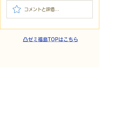
【代表ブログ】「目の前
【代表ブログ】
コメントと評価...
の小石」と自立への伴
貼られた新聞記
走。ASDの方の意思決定
短時間雇用」が
と支援者の葛藤
家族の希望と社
歩
凸ゼミ福島TOPはこちら
​パートナーシップ契約
​株式会社Kaien
発達障がいの方を対象にした障がい福祉
サービス、
自立訓練（生活訓練）・就労移行支援な
どを首都圏・関西圏で展開する