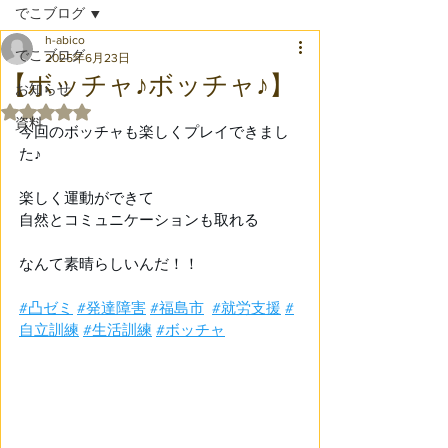
でこブログ
h-abico
でこブログ
2025年6月23日
【ボッチャ♪ボッチャ♪】
お知らせ
5つ星のうちNaNと評価されています。
資料
今回のボッチャも楽しくプレイできまし
た♪ 
楽しく運動ができて 
自然とコミュニケーションも取れる 
なんて素晴らしいんだ！！ 
#凸ゼミ
#発達障害
#福島市
#就労支援
#
自立訓練
#生活訓練
#ボッチャ