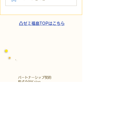
の小石」と自立への伴
貼られた新聞記
走。ASDの方の意思決定
短時間雇用」が
と支援者の葛藤
家族の希望と社
歩
凸ゼミ福島TOPはこちら
​パートナーシップ契約
​株式会社Kaien
発達障がいの方を対象にした障がい福祉
サービス、
自立訓練（生活訓練）・就労移行支援な
どを首都圏・関西圏で展開する
株式会社Kaienさんとパートナーシップ
契約をしています。