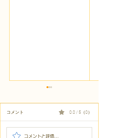
コメント
0.0 / 5（0）
【代表ブログ】「目の前
【代表ブログ】
コメントと評価...