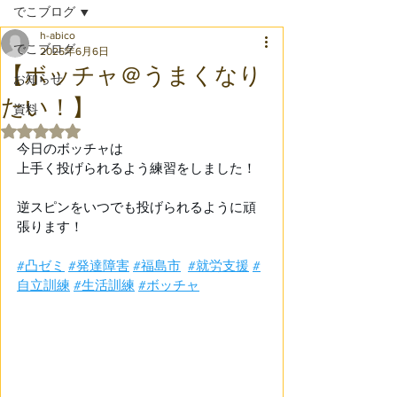
でこブログ
h-abico
でこブログ
2025年6月6日
【ボッチャ＠うまくなり
お知らせ
たい！】
資料
5つ星のうちNaNと評価されています。
今日のボッチャは 
上手く投げられるよう練習をしました！ 
逆スピンをいつでも投げられるように頑
張ります！ 
#凸ゼミ
#発達障害
#福島市
#就労支援
#
自立訓練
#生活訓練
#ボッチャ