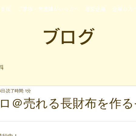
行支援
ご家族・発達障がいの方へ
運営企業
企業の方
ブログ
料
4日
読了時間: 1分
ロ＠売れる長財布を作る
と評価されています。