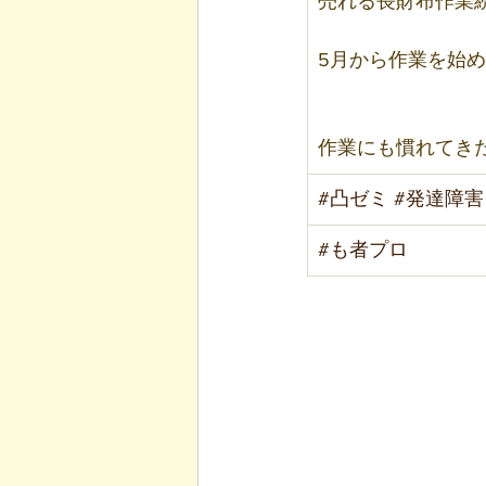
売れる長財布作業
5月から作業を始
作業にも慣れてき
#凸ゼミ
#発達障害
#も者プロ