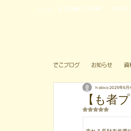
ホーム
自立訓練(生活訓練)
就労移
でこブログ
お知らせ
資
h-abico
2025年6月
【も者プ
5つ星のうちNaN