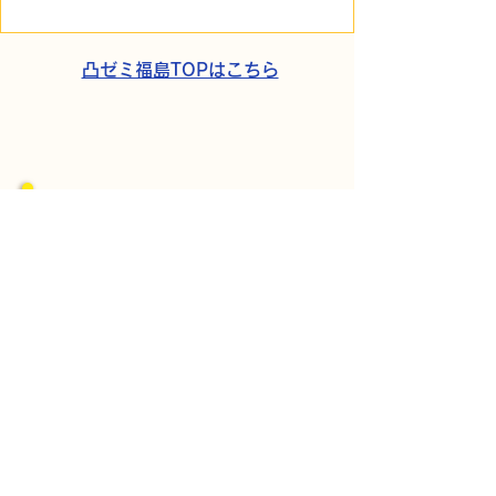
短時間雇用」が繋いだご
こでこ新聞」が
家族の希望と社会への一
域とのあたたか
歩
凸ゼミ福島TOPはこちら
​パートナーシップ契約
​株式会社Kaien
発達障がいの方を対象にした障がい福祉
サービス、
自立訓練（生活訓練）・就労移行支援な
どを首都圏・関西圏で展開する
株式会社Kaienさんとパートナーシップ
契約をしています。
Kaienさんが展開するプログラムを福島