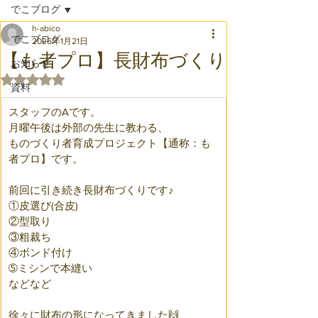
でこブログ
h-abico
でこブログ
2025年1月21日
【も者プロ】長財布づくり
お知らせ
5つ星のうちNaNと評価されています。
資料
スタッフのAです。
月曜午後は外部の先生に教わる、
ものづくり者育成プロジェクト【通称：も
者プロ】です。
前回に引き続き長財布づくりです♪
①皮選び(合皮)
②型取り
③粗裁ち
④ボンド付け
➄ミシンで本縫い
などなど
徐々に財布の形になってきました🙌