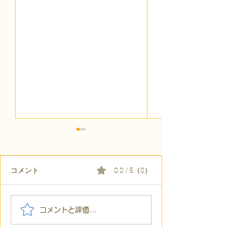
コメント
0.0 / 5（0）
【代表ブログ】冷蔵庫に
【代表ブログ】
コメントと評価...
貼られた新聞記事。「超
所へ手渡し！4