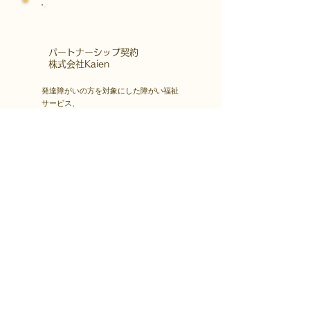
​パートナーシップ契約
​株式会社Kaien
発達障がいの方を対象にした障がい福祉
サービス、
自立訓練（生活訓練）・就労移行支援な
どを首都圏・関西圏で展開する
株式会社Kaienさんとパートナーシップ
契約をしています。
Kaienさんが展開するプログラムを福島
市就労支援凸で受講できます。
障害者雇用
​就職・転職サイト
株式会社Kaienさんが展開する独自の求
人サイト