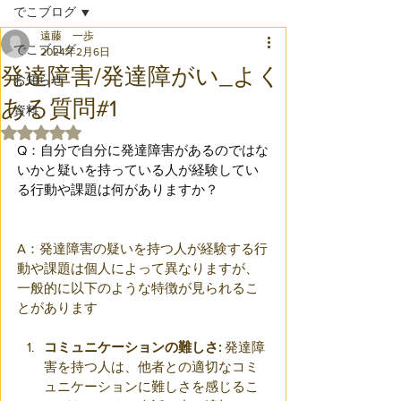
でこブログ
遠藤 一歩
でこブログ
2024年2月6日
発達障害/発達障がい_よく
お知らせ
ある質問#1
資料
5つ星のうちNaNと評価されています。
Q：自分で自分に発達障害があるのではな
いかと疑いを持っている人が経験してい
る行動や課題は何がありますか？
A：発達障害の疑いを持つ人が経験する行
動や課題は個人によって異なりますが、
一般的に以下のような特徴が見られるこ
とがあります
コミュニケーションの難しさ:
 発達障
害を持つ人は、他者との適切なコミ
ュニケーションに難しさを感じるこ