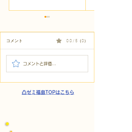
コメント
0.0 / 5（0）
【代表ブログ】冷蔵庫に
【代表ブログ】
コメントと評価...
貼られた新聞記事。「超
所へ手渡し！4
短時間雇用」が繋いだご
こでこ新聞」が
家族の希望と社会への一
域とのあたたか
歩
凸ゼミ福島TOPはこちら