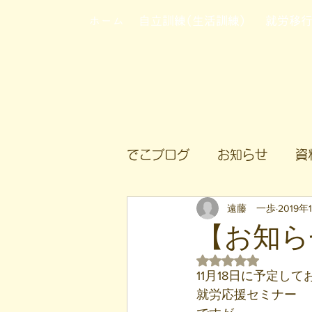
ホーム
自立訓練(生活訓練)
就労移
でこブログ
お知らせ
資
遠藤 一歩
2019年
【お知ら
5つ星のうちNaN
11月18日に予定し
就労応援セミナー