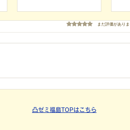
5つ星のうち0と評価され
まだ評価がありま
【代表ブログ】冷蔵庫に貼ら
【代
れた新聞記事。「超短時間雇
手渡
用」が繋いだご家族の希望と
新聞
社会への一歩
たか
凸ゼミ福島TOPはこちら