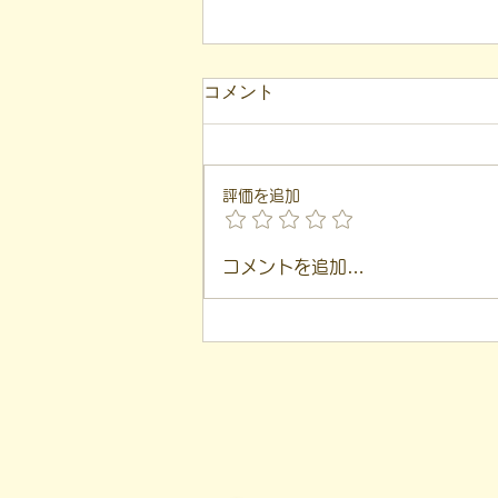
コメント
評価を追加
【代表ブログ】「目の前の小
コメントを追加…
石」と自立への伴走。ASDの
方の意思決定と支援者の葛藤