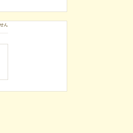
ています。
せん
表ブログ】毎月40箇所へ
し！4年続く「でこでこ
」が繋ぐ、地域とのあた
い輪