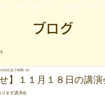
行支援
ご家族・発達障がいの方へ
運営企業
企業の方
ブログ
料
11月8日
読了時間: 1分
せ】１１月１８日の講演
と評価されています。
ております講演会