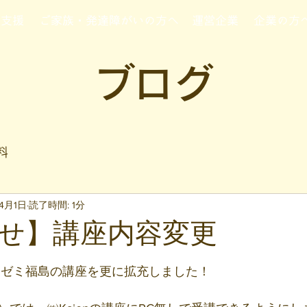
行支援
ご家族・発達障がいの方へ
運営企業
企業の方
ブログ
料
4月1日
読了時間: 1分
せ】講座内容変更
と評価されています。
　凸ゼミ福島の講座を更に拡充しました！