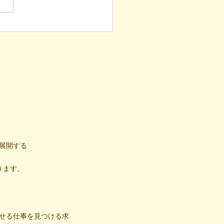
し！4年続く「でこでこ
」が繋ぐ、地域とのあた
い輪
展開する
きます。
せる仕事を見つける求