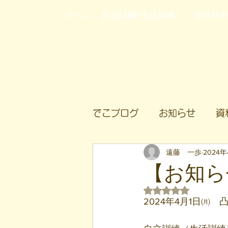
ホーム
自立訓練(生活訓練)
就労移
でこブログ
お知らせ
資
遠藤 一歩
2024年
【お知ら
5つ星のうちNaN
2024年4月1日㈪