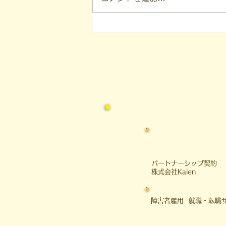
本日は、 自閉スペクトラム症
（ASD）など発達特性を持つ方の
「生きづらさ」の背景と、 意思
決定をサポートする支援者として
の リアルな葛藤について、 少し
私の本音を交えてお話ししたいと
思います。 ◆ 組織運営と人生に
おける「攻め・守り・持続可能
性」
​パートナーシップ契約
​株式会社Kaien
障害者雇用 就職・転職