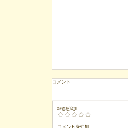
【代表ブログ】「目の前の小
コメント
石」と自立への伴走。ASDの
方の意思決定と支援者の葛藤
こんにちは！ 福島市就労支援凸
（デコ）の代表、 遠藤一歩で
評価を追加
す。 このブログは、 私が日々の
支援や運営の中で感じた 「気づ
き」を基に言葉にしています。
コメントを追加…