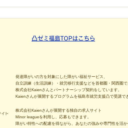
れた新聞記事。「超短時間雇
手渡
用」が繋いだご家族の希望と
新聞
社会への一歩
たか
凸ゼミ福島TOPはこちら
発達障がいの方を対象にした障がい福祉サービス、
自立訓練（生活訓練）・就労移行支援などを首都圏・関西圏で
株式会社Kaienさんとパートナーシップ契約をしています。
Kaienさんが展開するプログラムを福島市就労支援凸で受講で
株式会社Kaienさんが展開する独自の求人サイト
サイト
Minor leagueを利用し、応募もできます。
障がい特性への配慮を得ながら、あなたの強みや専門性を活か