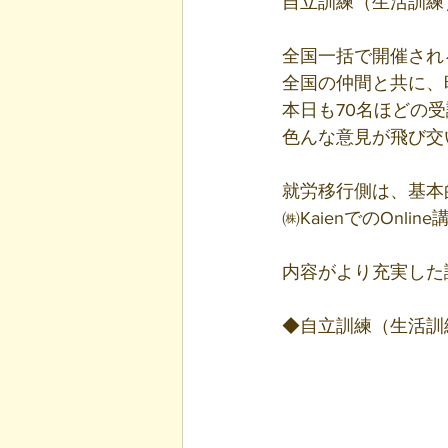
自立訓練（生活訓練）
全国一括で開催される
全国の仲間と共に、
本日も70名ほどの
色んな意見が飛び交
就労移行側は、基本
㈱KaienでのOn
内容がより充実した
◆自立訓練（生活訓