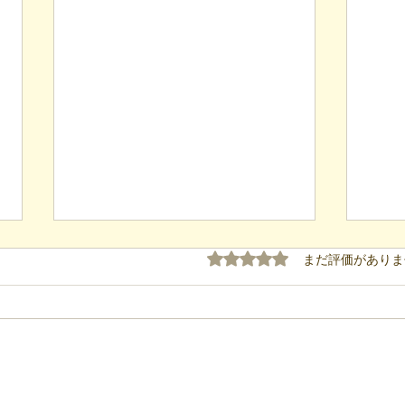
5つ星のうち0と評価され
まだ評価がありま
【代表ブログ】冷蔵庫に貼ら
【代