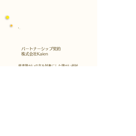
​パートナーシップ契約
​株式会社Kaien
発達障がいの方を対象にした障がい福祉
サービス、
自立訓練（生活訓練）・就労移行支援な
どを首都圏・関西圏で展開する
株式会社Kaienさんとパートナーシップ
契約をしています。
Kaienさんが展開するプログラムを福島
市就労支援凸で受講できます。
障害者雇用
​就職・転職サイト