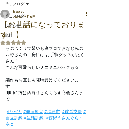
でこブログ
h-abico
でこブログ
2025年6月5日
【お世話になっておりま
お知らせ
す！】
資料
5つ星のうちNaNと評価されています。
ものづくり実習やも者プロでおなじみの 
西野さんの工房には お手製グッズがたく
さん！ 
こんな可愛らしいミニミニバッグも☆ 
製作もお直しも随時受けてくださいま
す！ 
御用の方は西野うさんぐらす商会さんま
で！　
#凸ゼミ
#発達障害
#福島市
#就労支援
#
自立訓練
#生活訓練
#西野うさんぐらす
商会