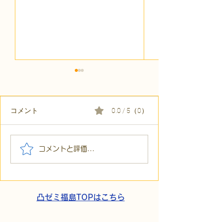
コメント
0.0 / 5（0）
【代表ブログ】「目の前
【代表ブログ】
コメントと評価...
の小石」と自立への伴
貼られた新聞記
走。ASDの方の意思決定
短時間雇用」が
と支援者の葛藤
家族の希望と社
歩
凸ゼミ福島TOPはこちら