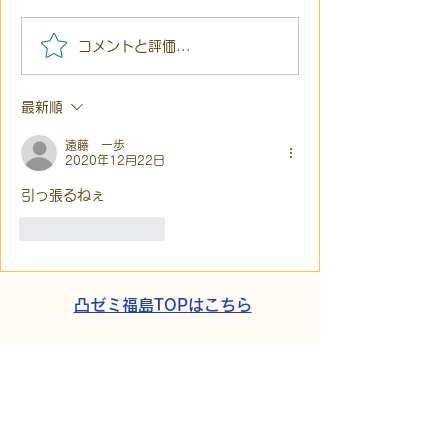
【代表ブログ】「目の前
【代表ブログ】
コメントと評価...
の小石」と自立への伴
貼られた新聞記
走。ASDの方の意思決定
短時間雇用」が
最新順
と支援者の葛藤
家族の希望と社
歩
遠藤 一歩
2020年12月22日
引っ張るねぇ
いいね！
返信
凸ゼミ福島TOPはこちら