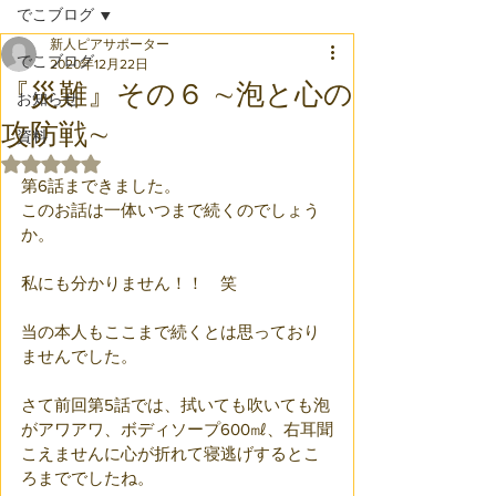
でこブログ
新人ピアサポーター
でこブログ
2020年12月22日
『災難』その６ ∼泡と心の
お知らせ
攻防戦∼
資料
5つ星のうちNaNと評価されています。
第6話まできました。
このお話は一体いつまで続くのでしょう
か。
私にも分かりません！！　笑
当の本人もここまで続くとは思っており
ませんでした。
さて前回第5話では、拭いても吹いても泡
がアワアワ、ボディソープ600㎖、右耳聞
こえませんに心が折れて寝逃げするとこ
ろまででしたね。