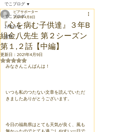
でこブログ
ピアサポーター
でこブログ
2021年4月8日
『心を病む子供達』３年B
お知らせ
組金八先生 第２シーズン
資料
第１,２話【中編】
更新日：
2021年4月9日
5つ星のうちNaNと評価されています。
みなさんこんばんは！
いつも私のつたない文章を読んでいただ
きましたありがとうございます。
今日の福島県はとても天気が良く、風も
無かったのでとても過ごしやすい一日で