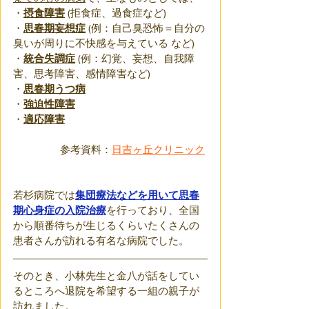
・
摂食障害
(拒食症、過食症など)
・
思春期妄想症
(例：自己臭恐怖＝自分の
臭いが周りに不快感を与えている など)
・
統合失調症
(例：幻覚、妄想、自我障
害、思考障害、感情障害など)
・
思春期うつ病
・
強迫性障害
・
適応障害
参考資料：
日吉ヶ丘クリニック
若杉病院では
集団療法などを用いて思春
期心身症の入院治療
を行っており、全国
から順番待ちが生じるくらいたくさんの
患者さんが訪れる有名な病院でした。
そのとき、小林先生と金八が話をしてい
るところへ退院を希望する一組の親子が
訪れました。