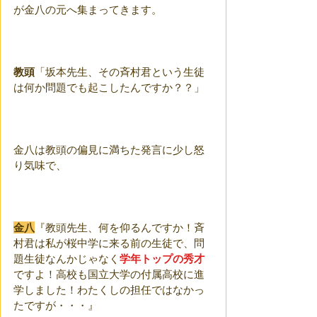
が金八の元へ集まってきます。
教頭
「坂本先生、その斉村君という生徒
は何か問題でも起こしたんですか？？」
金八は教頭の偏見に満ちた発言に少し怒
り気味で、
金八
『教頭先生、何を仰るんですか！斉
村君は私が桜中学に来る前の生徒で、問
題生徒なんかじゃなく
学年トップの秀才
ですよ！高校も国立大学の付属高校に進
学しました！わたくしの担任ではなかっ
たですが・・・』