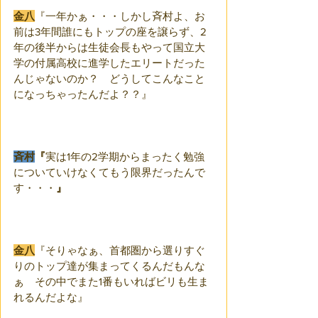
金八
『一年かぁ・・・しかし斉村よ、お
前は3年間誰にもトップの座を譲らず、2
年の後半からは生徒会長もやって国立大
学の付属高校に進学したエリートだった
んじゃないのか？　どうしてこんなこと
になっちゃったんだよ？？』
斉村
『
実は1年の2学期からまったく勉強
についていけなくてもう限界だったんで
す・・・
』
金八
『そりゃなぁ、首都圏から選りすぐ
りのトップ達が集まってくるんだもんな
ぁ　その中でまた1番もいればビリも生ま
れるんだよな』