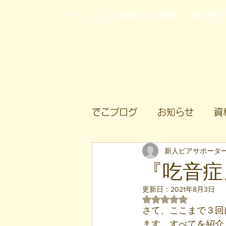
ホーム
自立訓練(生活訓練)
就労移
でこブログ
お知らせ
資
新人ピアサポータ
『吃音症
更新日：
2021年8月3日
5つ星のうちNaN
さて、ここまで３回
ます。すべてを紹介