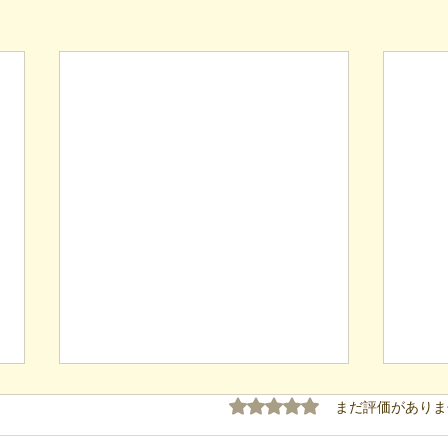
5つ星のうち0と評価され
まだ評価がありま