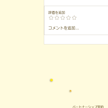
評価を追加
【代表ブログ】冷蔵庫に貼ら
コメントを追加…
れた新聞記事。「超短時間雇
用」が繋いだご家族の希望と
社会への一歩
​パートナーシップ契約