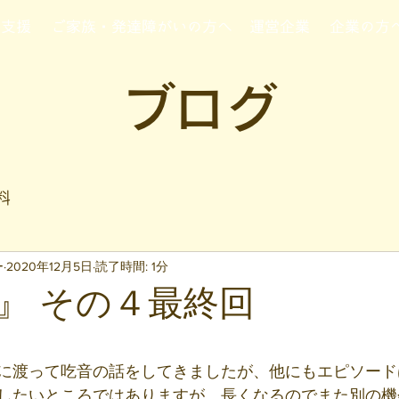
行支援
ご家族・発達障がいの方へ
運営企業
企業の方
ブログ
料
ー
2020年12月5日
読了時間: 1分
』 その４最終回
と評価されています。
に渡って吃音の話をしてきましたが、他にもエピソード
したいところではありますが、長くなるのでまた別の機