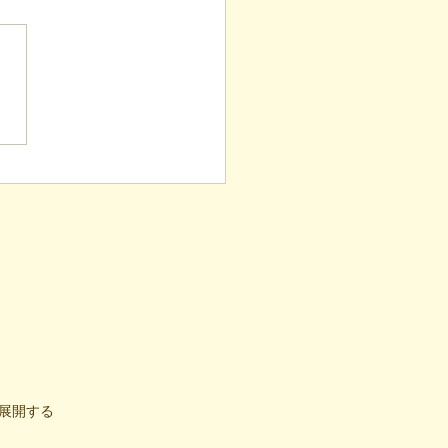
表ブログ】根拠のない応
しない。凸（デコ）流
気づけ」と困難の素因数
（後編）
展開する