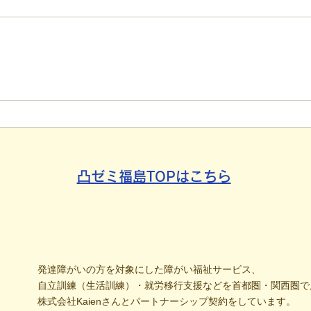
【代表ブログ】毎月40箇所へ
【代
手渡し！4年続く「でこでこ
援は
新聞」が繋ぐ、地域とのあた
「元
たかい輪
分解
凸ゼミ福島TOPはこちら
発達障がいの方を対象にした障がい福祉サービス、
自立訓練（生活訓練）・就労移行支援などを首都圏・関西圏で
株式会社Kaienさんとパートナーシップ契約をしています。