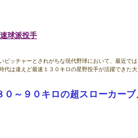
の速球派投手
いピッチャーとされがちな現代野球において、最近では
時代は違えど最速１３０キロの星野投手が活躍できた大
８０～９０キロの超スローカーブ