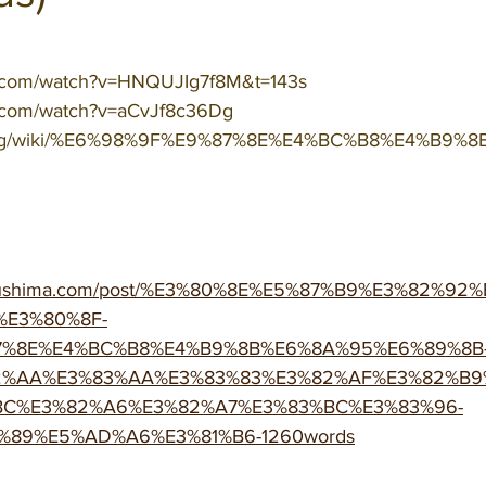
と評価されています。
e.com/watch?v=HNQUJIg7f8M&t=143s 
e.com/watch?v=aCvJf8c36Dg
dia.org/wiki/%E6%98%9F%E9%87%8E%E4%BC%B8%E4%B9%8
fukushima.com/post/%E3%80%8E%E5%87%B9%E3%82%9
%E3%80%8F-
7%8E%E4%BC%B8%E4%B9%8B%E6%8A%95%E6%89%8B
2%AA%E3%83%AA%E3%83%83%E3%82%AF%E3%82%B9
BC%E3%82%A6%E3%82%A7%E3%83%BC%E3%83%96-
%89%E5%AD%A6%E3%81%B6-1260words