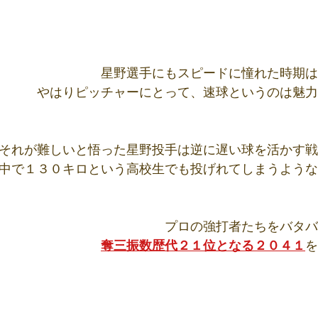
星野選手にもスピードに憧れた時期は
やはりピッチャーにとって、速球というのは魅力
それが難しいと悟った星野投手は逆に遅い球を活かす戦
中で１３０キロという高校生でも投げれてしまうような
プロの強打者たちをバタバ
奪三振数歴代２１位となる２０４１
を