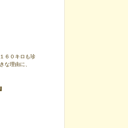
１６０キロも珍
きな理由に、
』