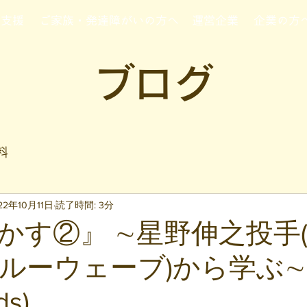
行支援
ご家族・発達障がいの方へ
運営企業
企業の方
ブログ
料
22年10月11日
読了時間: 3分
かす②』 ∼星野伸之投手
ルーウェーブ)から学ぶ∼
ds)