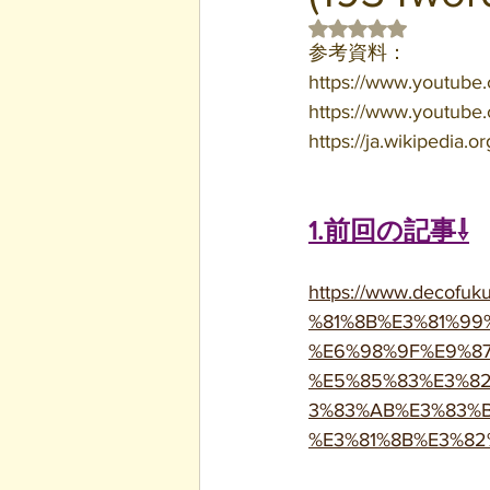
5つ星のうちNaN
参考資料：
https://www.youtub
https://www.youtub
https://ja.wikipe
1.前回の記事⇩
https://www.deco
%81%8B%E3%81%99
%E6%98%9F%E9%8
%E5%85%83%E3%8
3%83%AB%E3%83%
%E3%81%8B%E3%82