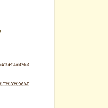
B
2%E6%B4%BB%E3
-
%E3%83%96%E