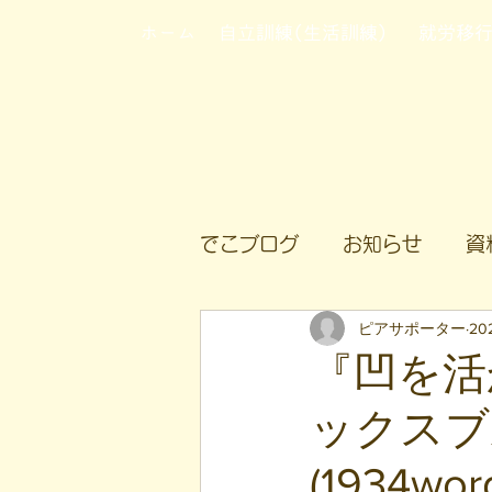
ホーム
自立訓練(生活訓練)
就労移
でこブログ
お知らせ
資
ピアサポーター
20
『凹を活
ックスブ
(1934wor