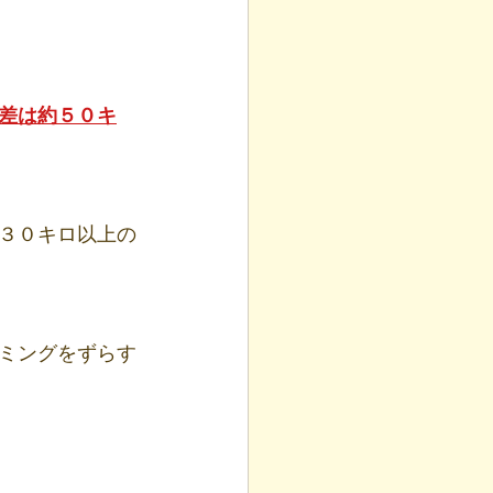
差は約５０キ
３０キロ以上の
ミングをずらす