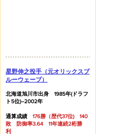
星野伸之投手（元オリックスブ
ルーウェーブ）
北海道旭川市出身　1985年(ドラフ
ト5位)―2002年
通算成績　
176勝（歴代37位)　140
敗　防御率3.64　11年連続2桁勝
利　