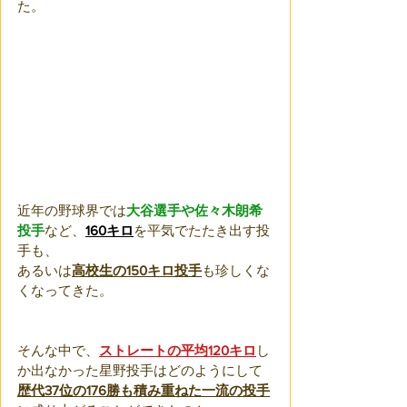
た。
近年の野球界では
大谷選手や佐々木朗希
投手
など、
160キロ
を平気でたたき出す投
手も、
あるいは
高校生の150キロ投手
も珍しくな
くなってきた。
そんな中で、
ストレートの平均120キロ
し
か出なかった星野投手はどのようにして
歴代37位の176勝も積み重ねた一流の投手