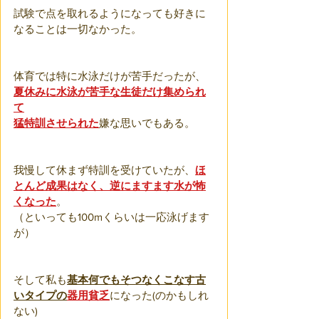
試験で点を取れるようになっても好きに
なることは一切なかった。
体育では特に水泳だけが苦手だったが、
夏休みに水泳が苦手な生徒だけ集められ
て
猛特訓させられた
嫌な思いでもある。
我慢して休まず特訓を受けていたが、
ほ
とんど成果はなく、逆にますます水が怖
くなった
。
（といっても100mくらいは一応泳げます
が）
そして私も
基本何でもそつなくこなす古
いタイプの
器用貧乏
になった(のかもしれ
ない)