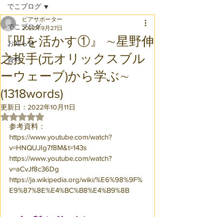
でこブログ
ピアサポーター
でこブログ
2022年9月27日
『凹を活かす①』 ∼星野伸
お知らせ
之投手(元オリックスブル
資料
ーウェーブ)から学ぶ∼
(1318words)
更新日：
2022年10月11日
5つ星のうちNaNと評価されています。
参考資料：
https://www.youtube.com/watch?
v=HNQUJIg7f8M&t=143s 
https://www.youtube.com/watch?
v=aCvJf8c36Dg
https://ja.wikipedia.org/wiki/%E6%98%9F%
E9%87%8E%E4%BC%B8%E4%B9%8B