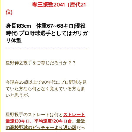
　　　　　奪三振数2041（歴代21
位)
身長183cm　体重67∼68キロ(現役
時代) プロ野球選手としてはガリガ
リ体型
星野伸之投手をご存じだろうか？？
今現在35歳以上で90年代にプロ野球を見
ていた方なら何となく覚えている方も多
いと思うが、
星野投手のストレートは何と
ストレート
最速130キロ、平均速度120キロ台
、最近
の高校野球のピッチャーより遅い球
だっ