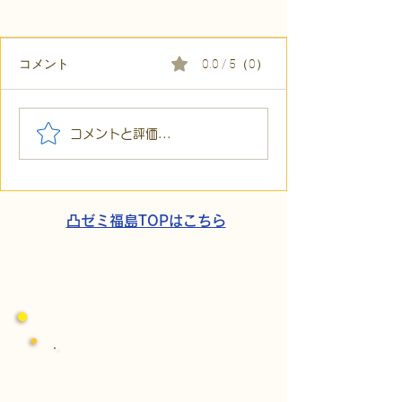
コメント
0.0 / 5（0）
【代表ブログ】「目の前
【代表ブログ】
コメントと評価...
の小石」と自立への伴
貼られた新聞記
走。ASDの方の意思決定
短時間雇用」が
と支援者の葛藤
家族の希望と社
歩
凸ゼミ福島TOPはこちら