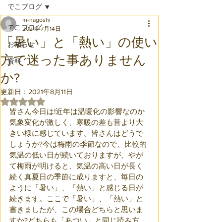
でこブログ
m-nagoshi
でこブログ
2021年7月14日
「暑い」と「熱い」の使い
お知らせ
方で迷った事ありません
資料
か?
更新日：
2021年8月11日
5つ星のうちNaNと評価されています。
皆さん今日は!近年は温暖化の影響なのか
気象変化が激しく、寒暖の差も昔より大
きい様に感じています。皆さんはどうで
しょうか?今は梅雨の季節なので、比較的
気温の低い日が続いておりますが、やが
て梅雨が明けると、気温の高い日が長く
続く真夏日の季節に成りますと、毎日の
ように「暑い」、「熱い」と感じる日が
続きます。ここで「暑い」、「熱い」と
書きましたが、この場合どちらと思いま
すか?どちらも「あつい」と同じ読み方