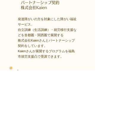
​パートナーシップ契約
​株式会社Kaien
発達障がいの方を対象にした障がい福祉
サービス、
自立訓練（生活訓練）・就労移行支援な
どを首都圏・関西圏で展開する
株式会社Kaienさんとパートナーシップ
契約をしています。
Kaienさんが展開するプログラムを福島
市就労支援凸で受講できます。
障害者雇用
​就職・転職サイト
株式会社Kaienさんが展開する独自の求
人サイト
Minor leagueを利用し、応募もできま
す。
障がい特性への配慮を得ながら、あなた
の強みや専門性を活かせる仕事を見つけ