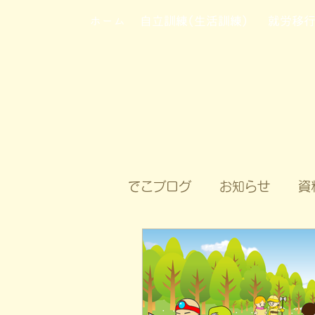
ホーム
自立訓練(生活訓練)
就労移
でこブログ
お知らせ
資