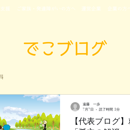
行支援
ご家族・発達障がいの方へ
運営企業
企業の方
でこブログ
料
遠藤 一歩
7月7日
読了時間: 3分
【代表ブログ】