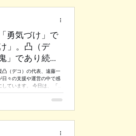
それでは、さっそく見ていき
支援の特徴とは？ 福島市の就
方が一般企業で働くための準
です。ここでは、仕事に必要
「勇気づけ」で
でなく、生活面のサポートも
ソコンの基本操作やコミュニ
け」。凸（デ
理の方法など、実践的な内容
タッフの方が親身になって相
鬼」であり続け
して通えますよ。 個別のカ
りのペースや目標に合わせて
援凸（デコ）の代表、遠藤一
場体験や実習の機会：実際
が日々の支援や運営の中で感
にしています。 今日は、 「福
、 結局何をやっているとこ
問いに対して、 私なりの答え
 私たちは、自分たちの事業
定義しています。 ここで重要
いということです。 ◆人は
い」動物 なぜ「勇気づけ」