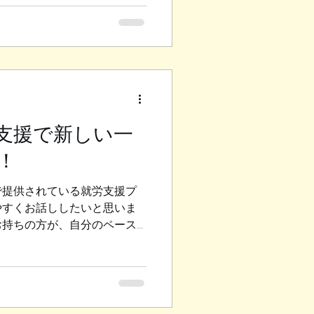
（ブース出展） として参加
チームのあり方について 深く
ししたいと思います。 少し
が、 私たちが働く上でも非
ゴールが見えないと、人は混
残念ながら事前の段取りや計画
関係者全体に情報が共有され
のセッティング一つをとって
支援で新しい一
く、 誰が何をすればいいのか
！
ボランティアスタッフの方々
したりしていました。 原状復
で提供されている就労支援プ
認されないまま準備が進んで
やすくお話ししたいと思いま
乱していました。 見かねた周
お持ちの方が、自分のペース
んとか形にしていったという
のサポートが充実しているん
べるのは、 「人はゴール（完
て感じたことや、役立つ情報
 福島市には、障害のある方
支援するプログラムがたくさ
のか、どんな風に利用できる