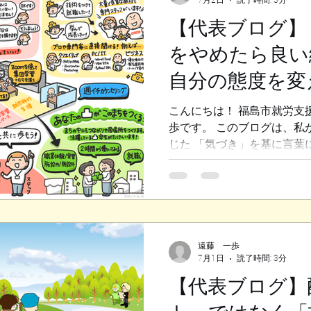
ではないのか。 それは、「
と促すことの裏には、 相手
【代表ブログ】
導し、 コントロールしよう
をやめたら良い
です。 人間は本来、 「自
生き物です。 私自身、 過去
自分の態度を変
ていましたが、 管理職にな
「人に言われたことをやらさ
い変化
こんにちは！ 福島市就労支
ていました。 だからこそ、
歩です。 このブログは、私
ではなく、 本人が本当にやり
じた 「気づき」を基に言葉
最近個人的に「意識して気を
によって起きた自分自身の
たいと思います。 ◆「自分
思っていた過去 皆さんは、
合などに参加した時、 どの
が集まる場に行くと、 基本
遠藤 一歩
7月1日
読了時間: 3分
ない情報のやり取り」がされ
すよね。 お恥ずかしい話で
【代表ブログ】
間を「自分に得がないから無
いました。 自分に関係のな