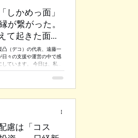
勇気を出してやりなさいよ」
をこちらの意図する方向へ誘
「しかめっ面」
とする力が働いてしまうから
縁が繋がった。
分のやりたいことをやりたい」
に大きな企業組織に20年勤め
えて起きた面白
るにつれて枠組みに縛られ、
れる」息苦しさ を強く感じ
援凸（デコ）の代表、遠藤一
 誰かにコントロールされるの
が日々の支援や運営の中で感
たいことを増幅させ、...
にしています。 今日は、私が
つけていること」と、 それ
面白い変化についてお話しし
に関係ない時間＝無駄」だと
地域の集まりやビジネスの会
ように過ごしていますか？ 人
的には「自分には直接関係の
る時間 が少なからずありま
すが、 以前の私はそうした時
配慮は「コス
駄だな」 と感じてしまって
い話が続くと、自然と機嫌が