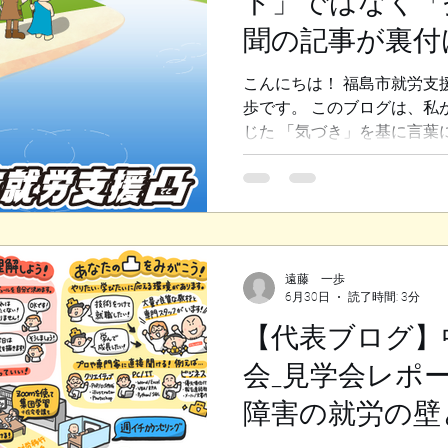
ト」ではなく「
悪くなってしまい、 会議が
聞の記事が裏付
り、 きっと表情も険しく、
態度をとってしまっていたと
コ）が目指す障
こんにちは！ 福島市就労支
面」をやめ、明るく接するよ
歩です。 このブログは、私
その態度を改めることにしま
じた 「気づき」を基に言葉
直接会う時間なのだか
2026年6月23日付の日経
名誉教授・中島隆信氏の記事
（デコ）が目指している支援
たいと思います。 この記事
発信してきた哲学がそのま
く感動しました。 ◆法定雇
遠藤 一歩
6月30日
読了時間: 3分
界 記事では、障害者雇用義務
用率が引き上げられる中で、
【代表ブログ】
「なり振り構わない数合わせ
会_見学会レポ
ることに警鐘を鳴らしていま
は、 周囲の環境との不適合
障害の就労の壁
いため、 一人ひとりの特性
に、とにかく数字を達成しよ