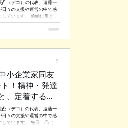
）
援凸（デコ）の代表、遠藤一
まえば、 当事者も現場も疲
が日々の支援や運営の中で感
、 私が常々「目先の報酬のた
にしています。 前編に引き続
業家同友会_見学会」のレポー
は、新しい働き方と、就労定着
 希望の光「超短時間雇用」 精
労率を打ち破るための新しい
「超短時間雇用」をご紹介し
学の先端科学技術研究センター
提唱している働き方を参考にし
 「お皿洗いだけ」といったよ
中小企業家同友
に絞り込むことで、 当事者は
ート！精神・発達
業はピンポイントで人手不足
す。 凸（デコ）の仲介でこ
と、定着する職
 先日福島民報様にも大きく
心の高さを実感しています。
）
援凸（デコ）の代表、遠藤一
いても嫌な顔をしない」 説明
が日々の支援や運営の中で感
生を雇用してくださって
にしています。 先日、凸（デ