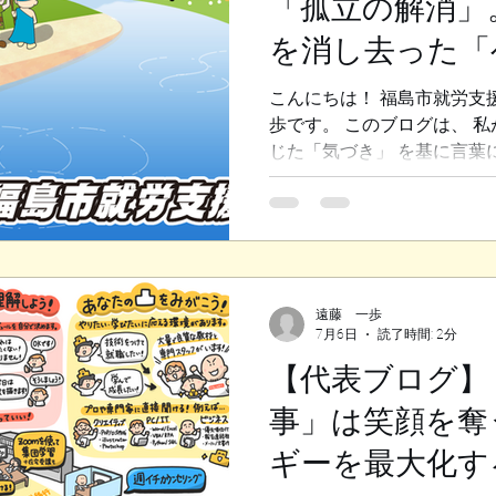
「孤立の解消」
を消し去った「
質）」とは？
こんにちは！ 福島市就労支
歩です。 このブログは、 
じた「気づき」 を基に言葉
訓練（生活訓練）と 就労移
し、 無事に就職されて現在
る方のエピソードから、 私
についてお話ししたいと思い
ベートの課題を抱えていた日
障害があり、 心身の体調が
遠藤 一歩
7月6日
読了時間: 2分
うに変化する繊細な方でした
上手な一面がある一方で、 
【代表ブログ】
ョンがうまくいかなくなり、
事」は笑顔を奪
イベートでも様々な問題が起
常に熱心で、 我々も本人と
ギーを最大化す
を重ねながら、 約4年間一