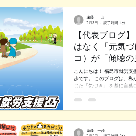
のか、気になりませんか？
ましょう！ 福島市就労移行
遠藤 一歩
労移行支援は、障害のある
7月3日
読了時間: 4分
備をするためのプログラム
【代表ブログ】
なスキルを身につけるだけ
受けられます。 例えば、パ
はなく「元気づ
ケーションの練習、体調管
が多いんです。しかも、ス
コ）が「傾聴の
談に乗ってくれるので、安心
る理由
リキュラム作成：一人ひと
こんにちは！ 福島市就労支
プログラムを組みます。 職
歩です。 このブログは、私
じた「気づき」 を基に言葉
島市就労支援凸（デコ）って
ろなの？」という 根源的な
をお話ししたいと思います。
を 「元気づけビジネス」と
なのは、「勇気づけ」ではな
本来「やりたいことをやりた
遠藤 一歩
7月2日
読了時間: 3分