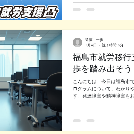
先日あるイベントにお手伝い
した際に経験した、 組織や
考えさせられる出来事をお話
反面教師的な内容になります
常に重要なテーマです。 ◆
乱する そのイベントは、 
遠藤 一歩
7月4日
読了時間: 5分
があまり機能しておらず、 
ていない状態でした。 会場
福島市就労移行
も、 完成形のイメージがな
歩を踏み出そう
分からないため、 参加した
も待たされたり、 右往左往
こんにちは！今日は福島市
帰（片付け）のルールも確
ログラムについて、わかり
いくなど、 現場はかなり混
す。発達障害や精神障害を
囲の人が情報をまとめ、 な
で働く力を身につけるため
のが実情です。 ここから学
ですよ。私も実際に関わっ
成形）が見
をたっぷりお伝えしますね。
が社会で活躍できるように
んあります。どんな内容な