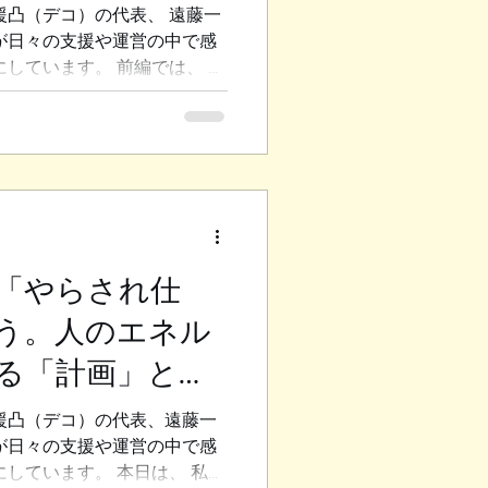
「超短時間雇用」にご興味を
後編）
援凸（デコ）の代表、 遠藤一
の経営者様とマッチングし、
が日々の支援や運営の中で感
す。 ◆素晴らしい組織がも
にしています。 前編では、 段
され仕事」をする スタッフ
ました。 後編では、その対
と、 私たちが大切にすべき考
 ◆目的が共有されている組
ボランティア団体にも参加し
ほどのイベントとは全く空気
 「いいイベントを作りたい」
れており、 小さなことでもよ
「やらされ仕
役割や制約はあるのですが、
う。人のエネル
ことを見出し、 適度な緊張
本当に楽しそうに動いている
る「計画」と
時間と労力を費やしていると
のに、 なぜここまで雰囲気が
前編）
援凸（デコ）の代表、遠藤一
分で決める」からエネルギー
が日々の支援や運営の中で感
の持論でもある 「人は、やり
にしています。 本日は、 私が