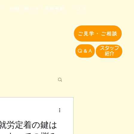
へ
お問い合わせ・見学予約
ブログ
ご見学・ご相談
​スタッフ
Q＆A
紹介​
就労定着の鍵は