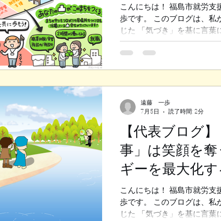
て期間満了が近づいた頃、 
「自己決定」（
こんにちは！ 福島市就労支
持ってくださった 一般企業
歩です。 このブログは、私
働き始めることになったので
じた 「気づき」を基に言葉
たらした「
取りの悪いイベントで「やら
の暗い表情についてお話しし
極にある 「良い組織の姿」
え方についてお伝えします。
織は「楽しそう」 私は別の
ているのですが、 そこは先
遠藤 一歩
7月5日
読了時間: 2分
が違います。 その団体では
という 目的が明確に共有さ
【代表ブログ】
く話し合います。 もちろん
事」は笑顔を奪
一人ひとりが自分のやるべき
感を持ちながらも、 みんな
ギーを最大化す
のです。 お金をもらわずに
いう点では どちらも同じな
「自己決定」（
こんにちは！ 福島市就労支
違うのでしょうか。 ◆「自
歩です。 このブログは、私
が湧く その答えは、私自身
じた 「気づき」を基に言葉
たいこ