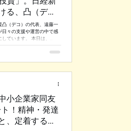
投資」。日経新
終わればすぐに帰ろうとした
ける、凸（デ
 話しかけられてもトゲのある
思います。 ◆「しかめっ
害者雇用の未来
援凸（デコ）の代表、遠藤一
うにした しかし最近、私は
が日々の支援や運営の中で感
した。 「せっかく人と人が
にしています。 本日は、
新聞に掲載された 慶応義塾大学
を ご紹介しつつ、 私たち凸
の方向性 についてお話しし
を読み、私が日頃から感じ、
ま言語化されていることに深
用率という「数合わせ」の限
化から50年が経ち、 法定雇
 企業名公表を避けるための
中小企業家同友
的な雇用」 に走る企業があ
ート！精神・発達
す。 精神・発達障害の方
によって障害が顕在化しやす
と、定着する職
が全く異なります。 それなの
うと、 本人の特性に合わな