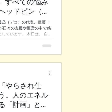
。すべての悩み
ヘッドピン（本
援凸（デコ）の代表、遠藤一
私が日々の支援や運営の中で感
にしています。 本日は、 自立
行支援を合わせて約4年間利用
 「就労定着支援」に入ってい
たちが考える「支援の本質」
ます。 ◆心身の波とプライ
々 その方は発達障害と適応
日々ジェットコースターのよ
。 人間関係の構築が好きで
調子を崩すとコミュニケーシ
「やらされ仕
 それに伴ってご家族やプラ
う。人のエネル
きていました。 ご家族も非
お母様を交えて定期的に面談
る「計画」と
緒に伴走してきました。 そし