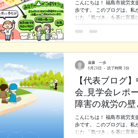
場の秘密（後編
こんにちは！ 福島市就労支
い環境へ一律に押し込んでし
歩です。 このブログは、私
弊してしまいます。 これは
じた 「気づき」を基に言葉
めの『押し
き、 先日開催した「中小企
トを お届けします。 今回
のヒントについてです。 1.
神・発達障害の方の低い就
モデルとして、 説明会では
ました。 これは、 東京大
遠藤 一歩
6月29日
読了時間: 3分
（IDEAプロジェクト）が 
たものです。 「1日3時間」
【代表ブログ】
うに、 職務と時間を徹底的
会_見学会レポ
無理なく社会参加でき、 企
を解消できるという仕組みで
障害の就労の壁
の働き方を導入した事例が、
取り上げられ、 社会的な関
場の秘密（前編
こんにちは！ 福島市就労支
2. 定着する企業は「何回聞
歩です。 このブログは、私
会には、 実際にうちの卒業
じた 「気づき」を基に言葉